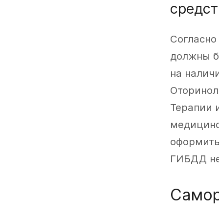
средст
Согласно 
должны б
на налич
Оторинол
Терапии 
медицинс
оформить
ГИБДД не
Самор