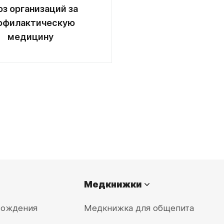
з организаций за
офилактическую
медицину
Медкнижки
вождения
Медкнижка для общепита