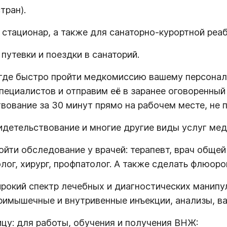
тран).
стационар, а также для санаторно-курортной реаб
утевки и поездки в санаторий.
где быстро пройти медкомиссию вашему персоналу
циалистов и отправим её в заранее оговоренный д
ование за 30 минут прямо на рабочем месте, не 
идетельствование и многие другие виды услуг мед
ти обследование у врачей: терапевт, врач общей п
лог, хирург, профпатолог. А также сделать флюор
окий спектр лечебных и диагностических манипул
римышечные и внутривенные инъекции, анализы, в
цу: для работы, обучения и получения ВНЖ: