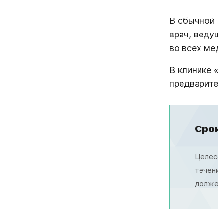
В обычной 
врач, веду
во всех ме
В клинике 
предварите
Сро
Целесо
течени
долже