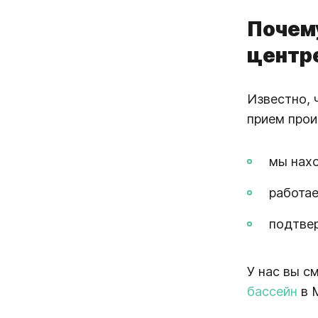
Почему
центр
Известно, 
прием прои
мы нахо
работае
подтвер
У нас вы с
бассейн
в 