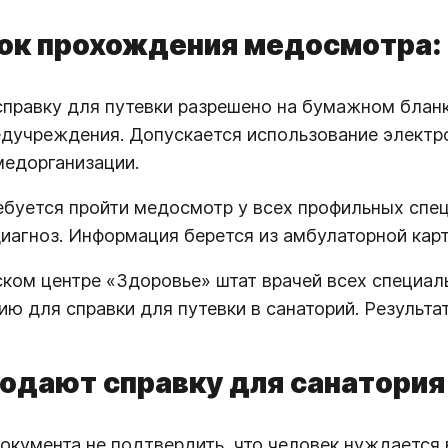
ок прохождения медосмотра:
правку для путевки разрешено на бумажном бланке
дучреждения. Допускается использование электр
едорганизации.
буется пройти медосмотр у всех профильных спец
иагноз. Информация берется из амбулаторной карт
ком центре «Здоровье» штат врачей всех специал
ю для справки для путевки в санаторий. Результат 
одают справку для санатория
документа не подтвердить, что человек нуждается 