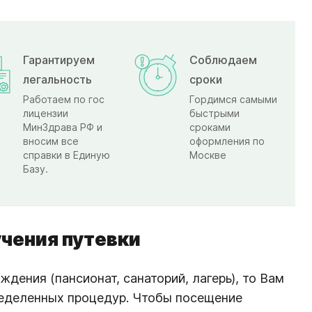
Гарантируем
Соблюдаем
легальность
сроки
Работаем по гос
Гордимся самыми
лицензии
быстрыми
МинЗдрава РФ и
сроками
вносим все
оформления по
справки в Единую
Москве
Базу.
учения путевки
дения (пансионат, санаторий, лагерь), то Вам
ределенных процедур. Чтобы посещение