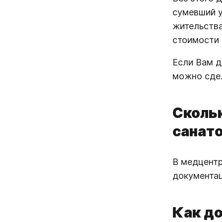
сумевший у
жительства
стоимости 
Если Вам 
можно сдел
Скольк
санат
В медцентр
документац
Как д