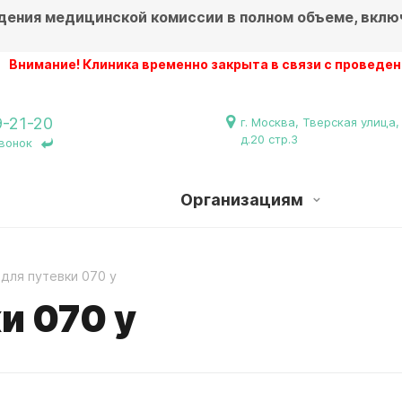
дения медицинской комиссии в полном объеме, вклю
е! Клиника временно закрыта в связи с проведением ремо
9-21-20
г. Москва, Тверская улица,
д.20 стр.3
вонок
Организациям
 для путевки 070 у
и 070 у