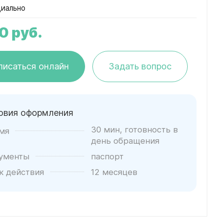
иально
00
руб.
писаться онлайн
Задать вопрос
овия оформления
30 мин, готовность в
мя
день обращения
ументы
паспорт
к действия
12 месяцев