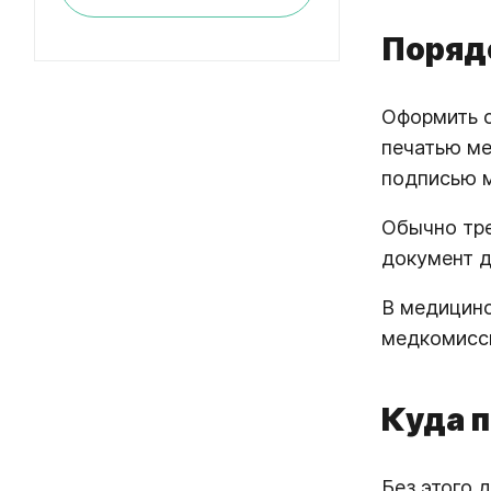
Поряд
Оформить с
печатью ме
подписью м
Обычно тре
документ д
В медицинс
медкомисси
Куда п
Без этого 