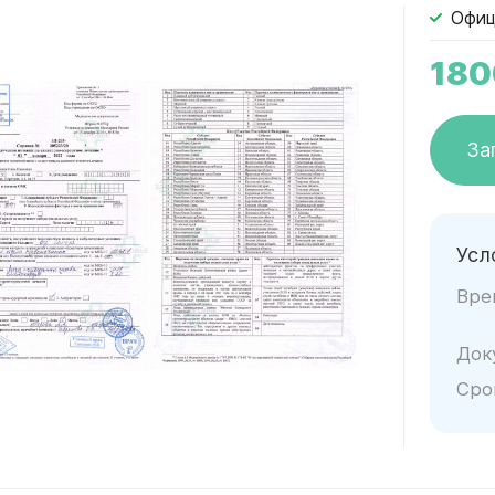
Офиц
18
За
Усл
Вре
Док
Сро